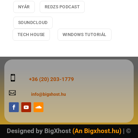
NYÁR
REDZS PODCAST
SOUNDCLOUD
TECH HOUSE
WINDOWS TUTORIÁL

+36 (20) 203-1779

info@bigxhost.hu
Designed by
BigXhost
(An Bigxhost.hu)
| ©