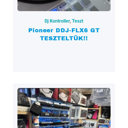
2023.05.05.
Dj Kontroller
,
Teszt
Pioneer DDJ-FLX6 GT
TESZTELTÜK!!