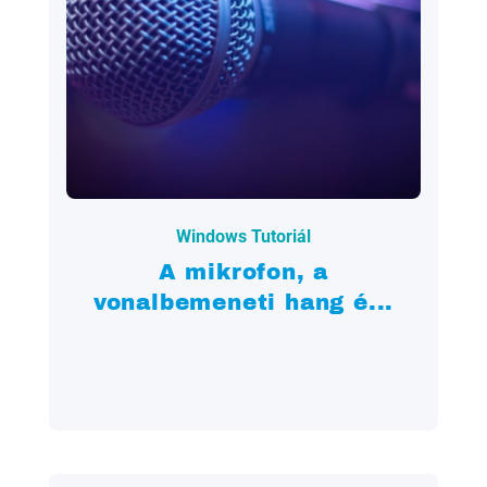
2022.07.29.
Windows Tutoriál
A mikrofon, a
vonalbemeneti hang é...