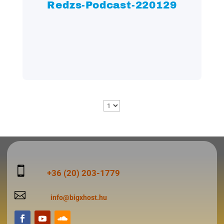
Redzs-Podcast-220129

+36 (20) 203-1779

info@bigxhost.hu