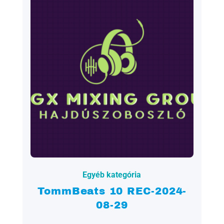
2024.08.30.
Egyéb kategória
TommBeats 10 REC-2024-
08-29