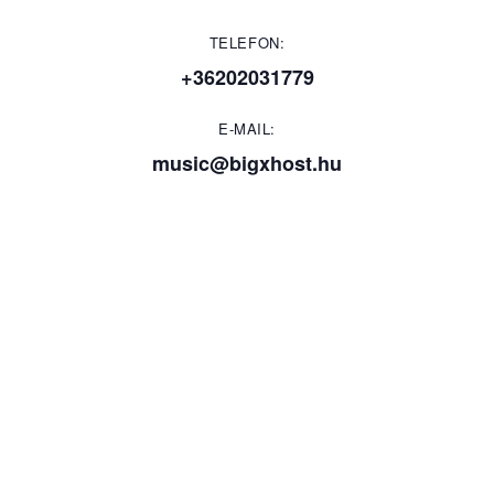
TELEFON:
+36202031779
E-MAIL:
music@bigxhost.hu