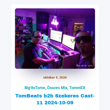
október 9, 2024
Big'itsTome
,
Összes Mix
,
TommEX
TomBeats b2b Szekeres Cast-
11 2024-10-09