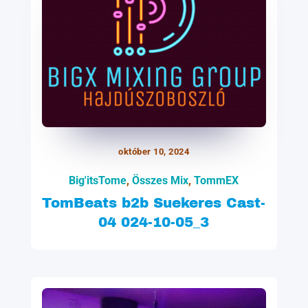
október 10, 2024
Big'itsTome
,
Összes Mix
,
TommEX
TomBeats b2b Suekeres Cast-
04 024-10-05_3