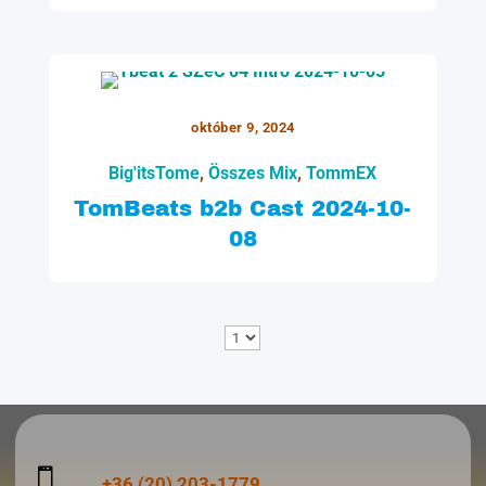
október 9, 2024
Big'itsTome
,
Összes Mix
,
TommEX
TomBeats b2b Cast 2024-10-
08

+36 (20) 203-1779