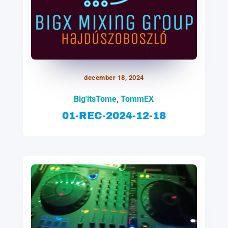
december 18, 2024
Big'itsTome
,
TommEX
01-REC-2024-12-18