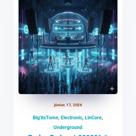
június 17, 2026
Big'itsTome
,
Electronic
,
LinCore
,
Underground