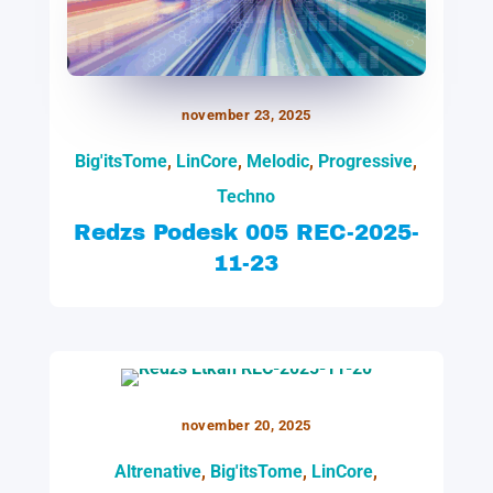
november 23, 2025
Big'itsTome
,
LinCore
,
Melodic
,
Progressive
,
Techno
Redzs Podesk 005 REC-2025-
11-23
november 20, 2025
Altrenative
,
Big'itsTome
,
LinCore
,