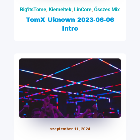
Big'itsTome
,
Kiemeltek
,
LinCore
,
Összes Mix
TomX Uknown 2023-06-06
Intro
szeptember 11, 2024