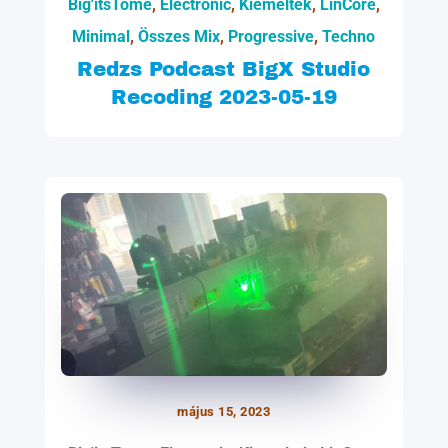
Big'itsTome
,
Electronic
,
Kiemeltek
,
LinCore
,
Minimal
,
Összes Mix
,
Progressive
,
Techno
Redzs Podcast BigX Studio
Recoding 2023-05-19
május 15, 2023