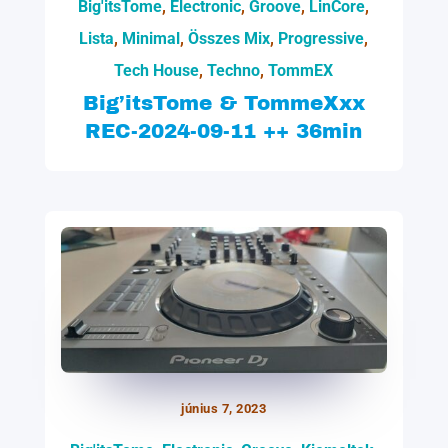
Big'itsTome
,
Electronic
,
Groove
,
LinCore
,
Lista
,
Minimal
,
Összes Mix
,
Progressive
,
Tech House
,
Techno
,
TommEX
Big’itsTome & TommeXxx
REC-2024-09-11 ++ 36min
június 7, 2023