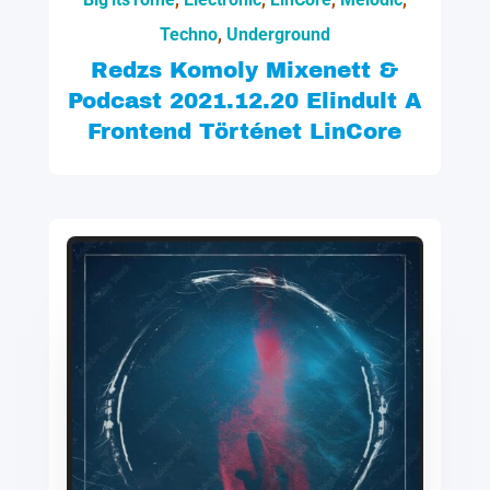
Techno
,
Underground
Redzs Komoly Mixenett &
Podcast 2021.12.20 Elindult A
Frontend Történet LinCore