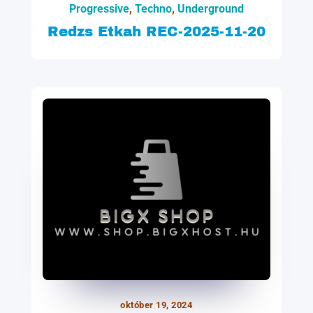
Progressive
,
Techno
,
Underground
Redzs Etkah REC-2025-11-20
október 19, 2024