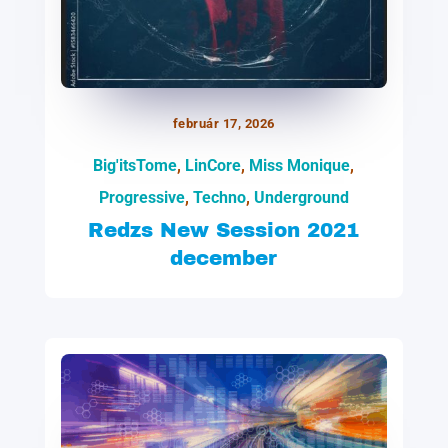
február 17, 2026
Big'itsTome
,
LinCore
,
Miss Monique
,
Progressive
,
Techno
,
Underground
Redzs New Session 2021
december