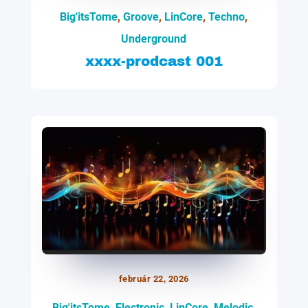
Big'itsTome
,
Groove
,
LinCore
,
Techno
,
Underground
xxxx-prodcast 001
február 22, 2026
Big'itsTome
,
Electronic
,
LinCore
,
Melodic
,