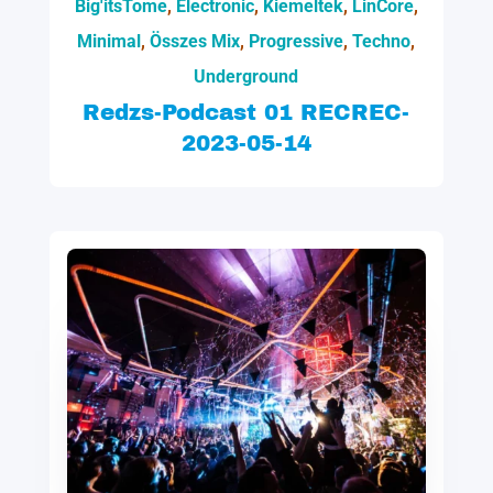
Big'itsTome
,
Electronic
,
Kiemeltek
,
LinCore
,
Minimal
,
Összes Mix
,
Progressive
,
Techno
,
Underground
Redzs-Podcast 01 RECREC-
2023-05-14