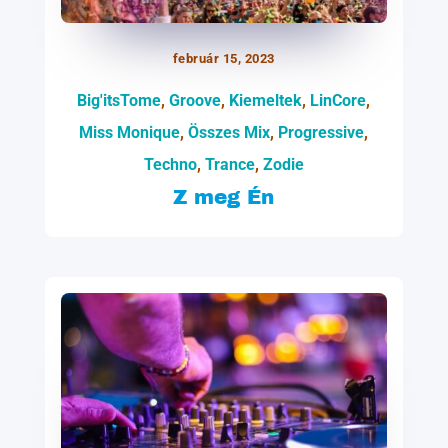
február 15, 2023
Big'itsTome
,
Groove
,
Kiemeltek
,
LinCore
,
Miss Monique
,
Összes Mix
,
Progressive
,
Techno
,
Trance
,
Zodie
Z meg Én