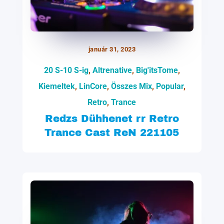
január 31, 2023
20 S-10 S-ig
,
Altrenative
,
Big'itsTome
,
Kiemeltek
,
LinCore
,
Összes Mix
,
Popular
,
Retro
,
Trance
Redzs Dühhenet rr Retro
Trance Cast ReN 221105