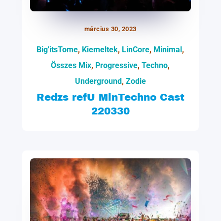
március 30, 2023
Big'itsTome
,
Kiemeltek
,
LinCore
,
Minimal
,
Összes Mix
,
Progressive
,
Techno
,
Underground
,
Zodie
Redzs refU MinTechno Cast
220330