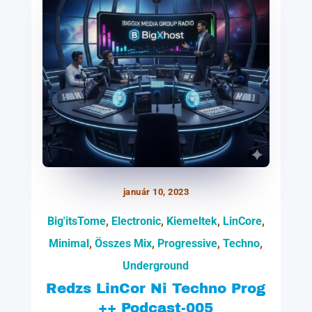
január 10, 2023
Big'itsTome
,
Electronic
,
Kiemeltek
,
LinCore
,
Minimal
,
Összes Mix
,
Progressive
,
Techno
,
Underground
Redzs LinCor Ni Techno Prog
++ Podcast-005