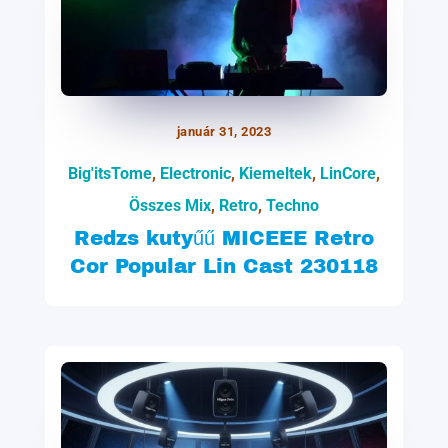
január 31, 2023
Big'itsTome
,
Electronic
,
Kiemeltek
,
LinCore
,
Összes Mix
,
Retro
,
Techno
Redzs kutyűű MICEEE Retro
Cor Popular Lin Cast 230118