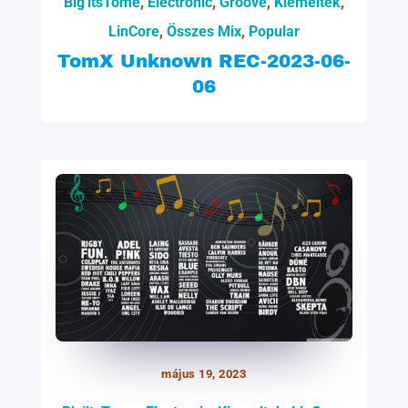
Big'itsTome
,
Electronic
,
Groove
,
Kiemeltek
,
LinCore
,
Összes Mix
,
Popular
TomX Unknown REC-2023-06-
06
május 19, 2023