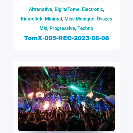
Altrenative
,
Big'itsTome
,
Electronic
,
Kiemeltek
,
Minimal
,
Miss Monique
,
Összes
Mix
,
Progressive
,
Techno
TomX-005-REC-2023-06-08