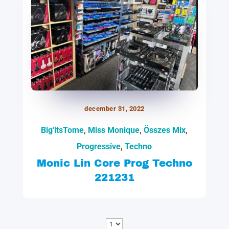
december 31, 2022
Big'itsTome
,
Miss Monique
,
Összes Mix
,
Progressive
,
Techno
Monic Lin Core Prog Techno
221231