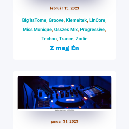
február 15, 2023
Big'itsTome
,
Groove
,
Kiemeltek
,
LinCore
,
Miss Monique
,
Összes Mix
,
Progressive
,
Techno
,
Trance
,
Zodie
Z meg Én
január 31, 2023