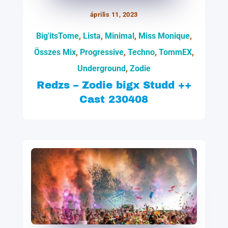
április 11, 2023
Big'itsTome
,
Lista
,
Minimal
,
Miss Monique
,
Összes Mix
,
Progressive
,
Techno
,
TommEX
,
Underground
,
Zodie
Redzs – Zodie bigx Studd ++
Cast 230408