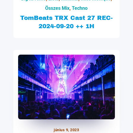
Összes Mix
,
Techno
TomBeats TRX Cast 27 REC-
2024-09-20 ++ 1H
június 9, 2023