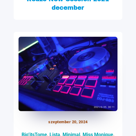
december
szeptember 20, 2024
Big'itsTome
,
Lista
,
Minimal
,
Miss Monique
,