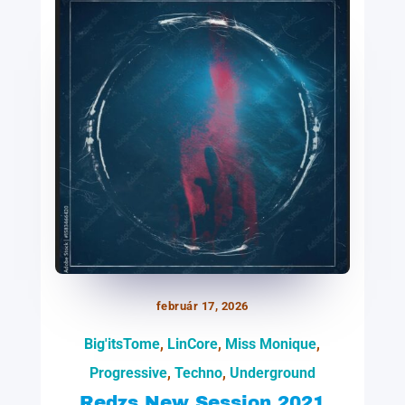
február 17, 2026
Big'itsTome
,
LinCore
,
Miss Monique
,
Progressive
,
Techno
,
Underground
Redzs New Session 2021