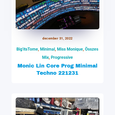
december 31, 2022
Big'itsTome
,
Minimal
,
Miss Monique
,
Összes
Mix
,
Progressive
Monic Lin Core Prog Minimal
Techno 221231