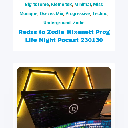
Big'itsTome
,
Kiemeltek
,
Minimal
,
Miss
Monique
,
Összes Mix
,
Progressive
,
Techno
,
Underground
,
Zodie
Redzs to Zodie Mixenett Prog
Life Night Pocast 230130