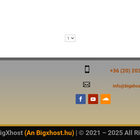

+36 (20) 20

info@bigxhos
igXhost
(An Bigxhost.hu)
| © 2021 – 2025 All R