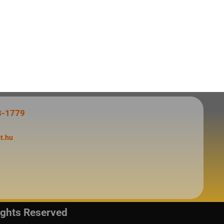
3-1779
t.hu
ights Reserved