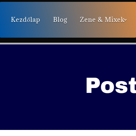
Kezdőlap
Blog
Zene & Mixek
Post