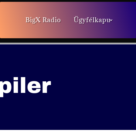
BigX Radio
Ügyfélkapu
piler